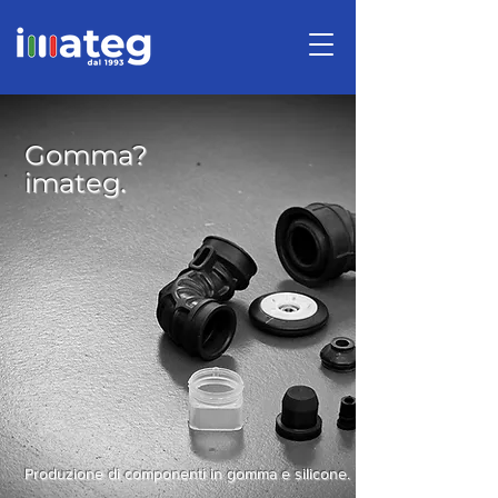
Gomma?
.
imateg
Produzione di componenti in gomma e silicone.