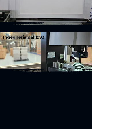
Ingegneria dal 1993
Tecnologia
all'avanguardia
La nostra tecnologia
avanzata per la produzione